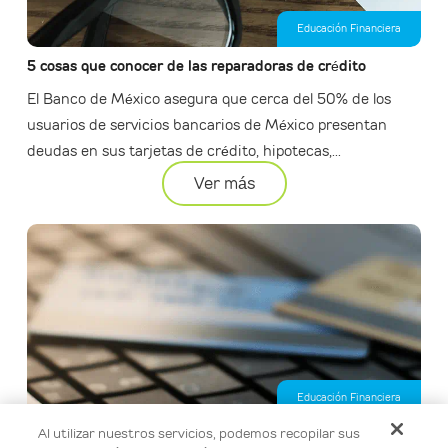
Educación Financiera
5 cosas que conocer de las reparadoras de crédito
El Banco de México asegura que cerca del 50% de los
usuarios de servicios bancarios de México presentan
deudas en sus tarjetas de crédito, hipotecas,...
Ver más
Educación Financiera
Al utilizar nuestros servicios, podemos recopilar sus
Calcula tu préstamo personal en línea de forma fácil y