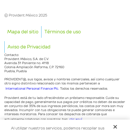
© Provident México 2025
Mapa del sitio
Términos de uso
Aviso de Privacidad
Contacto:
Provident México, S.A. de C.V.
Avenida 31 Poniente no. 4118
Colonia Ampliación Reforma, C.P. 72160
Puebla, Puebla
PROVIDENT®️, sus logos, avisos y nombres comerciales, así como cualquier
otro signo distintivo relacionado con los mismos pertenecen a
International Personal Finance Plc.
Todos los derechos reservados.
Provident está de tu lado ofreciéndote un préstamo responsable. Cuide su
capacidad de pago, generalmente sus pagos por créditos no deben de exceder
en conjunto del 35% de sus ingresos periódicos, los costos por mora son muy
elevados. Incumplir con tus obligaciones te puede generar comisiones e
intereses moratorios. Para conocer los despachos de cobranza que
actualmente colaboran con nosotros, haz
clic aquí
.
Para consultar su estado de cuenta o consulta de movimientos semanales por
Al utilizar nuestros servicios, podemos recopilar sus
favor ingrese en la sección Consulta tu cuenta de este sitio, en