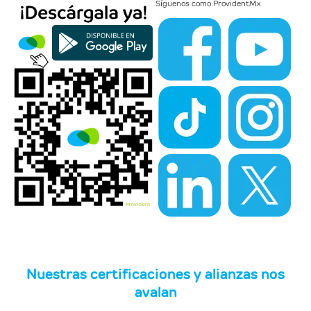
Síguenos como
ProvidentMx
Nuestras certificaciones y alianzas nos
avalan