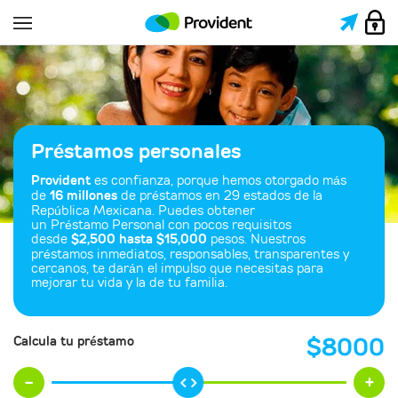
Préstamos personales
Provident
es confianza, porque hemos otorgado más
de
16 millones
de préstamos en 29 estados de la
República Mexicana. Puedes obtener
un Préstamo Personal con pocos requisitos
desde
$2,500 hasta $15,000
pesos. Nuestros
préstamos inmediatos, responsables, transparentes y
cercanos, te darán el impulso que necesitas para
mejorar tu vida y la de tu familia.
$
8000
Calcula tu préstamo
-
+