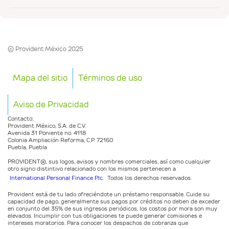
¿Cuáles son los requisitos para obtener
mi Préstamo Personal?
© Provident México 2025
¿Qué puedo hacer con la App
Mapa del sitio
Términos de uso
Provident?
Aviso de Privacidad
Contacto:
¿Cómo me registro en la App Provident?
Provident México, S.A. de C.V.
Avenida 31 Poniente no. 4118
Colonia Ampliación Reforma, C.P. 72160
Puebla, Puebla
¿Cómo descargo la App Provident?
PROVIDENT®️, sus logos, avisos y nombres comerciales, así como cualquier
otro signo distintivo relacionado con los mismos pertenecen a
International Personal Finance Plc.
Todos los derechos reservados.
¿En qué se basan para aprobar una
Provident está de tu lado ofreciéndote un préstamo responsable. Cuide su
capacidad de pago, generalmente sus pagos por créditos no deben de exceder
solicitud de préstamo?
en conjunto del 35% de sus ingresos periódicos, los costos por mora son muy
elevados. Incumplir con tus obligaciones te puede generar comisiones e
intereses moratorios. Para conocer los despachos de cobranza que