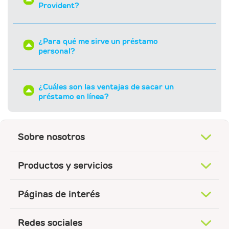
Provident?
¿Para qué me sirve un préstamo
personal?
¿Cuáles son las ventajas de sacar un
préstamo en línea?
¿Cómo sé que un préstamo en línea es
Sobre nosotros
confiable?
Productos y servicios
¿Dónde puedo solicitar un préstamo
inmediato?
Páginas de interés
Redes sociales
¿Qué es el CAT?