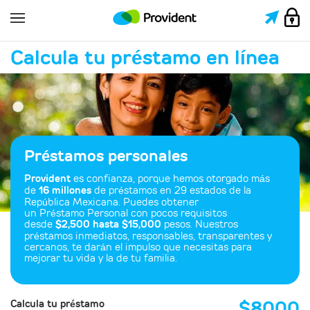
Calcula tu préstamo en línea
Préstamos personales
Provident
es confianza, porque hemos otorgado más
de
16 millones
de préstamos en 29 estados de la
República Mexicana. Puedes obtener
un Préstamo Personal con pocos requisitos
desde
$2,500 hasta $15,000
pesos. Nuestros
préstamos inmediatos, responsables, transparentes y
cercanos, te darán el impulso que necesitas para
mejorar tu vida y la de tu familia.
$
8000
Calcula tu préstamo