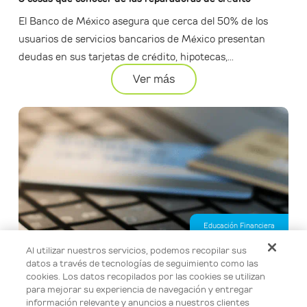
El Banco de México asegura que cerca del 50% de los
usuarios de servicios bancarios de México presentan
deudas en sus tarjetas de crédito, hipotecas,...
Ver más
Educación Financiera
Al utilizar nuestros servicios, podemos recopilar sus
Calcula tu préstamo personal en línea de forma fácil y
datos a través de tecnologías de seguimiento como las
segura
cookies. Los datos recopilados por las cookies se utilizan
Usa nuestro simulador para calcular el monto de tu
para mejorar su experiencia de navegación y entregar
información relevante y anuncios a nuestros clientes
préstamo personal, elegir el plazo semanal que mejor se