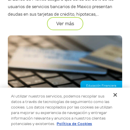
usuarios de servicios bancarios de México presentan
deudas en sus tarjetas de crédito, hipotecas,...
Ver más
Educación Financiera
Al utilizar nuestros servicios, podemos recopilar sus
Calcula tu préstamo personal en línea de forma fácil y
datos a través de tecnologías de seguimiento como las
segura
cookies. Los datos recopilados por las cookies se utilizan
Usa nuestro simulador para calcular el monto de tu
para mejorar su experiencia de navegación y entregar
información relevante y anuncios a nuestros clientes
préstamo personal, elegir el plazo semanal que mejor se
potenciales y existentes.
Política de Cookies
adapte a ti y conocer una tarifa...