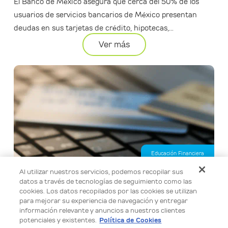
El Banco de México asegura que cerca del 50% de los
usuarios de servicios bancarios de México presentan
deudas en sus tarjetas de crédito, hipotecas,...
Ver más
Educación Financiera
Al utilizar nuestros servicios, podemos recopilar sus
Calcula tu préstamo personal en línea de forma fácil y
datos a través de tecnologías de seguimiento como las
segura
cookies. Los datos recopilados por las cookies se utilizan
Usa nuestro simulador para calcular el monto de tu
para mejorar su experiencia de navegación y entregar
información relevante y anuncios a nuestros clientes
préstamo personal, elegir el plazo semanal que mejor se
potenciales y existentes.
Política de Cookies
adapte a ti y conocer una tarifa...