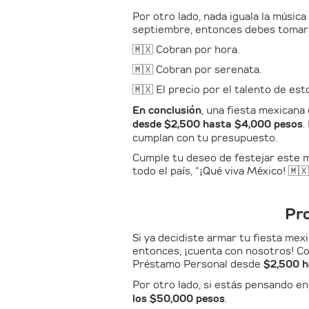
Por otro lado, nada iguala la música
septiembre, entonces debes tomar 
🇲🇽 Cobran por hora.
🇲🇽 Cobran por serenata.
🇲🇽 El precio por el talento de es
En conclusión
, una fiesta mexican
desde $2,500 hasta $4,000 pesos
.
cumplan con tu presupuesto.
Cumple tu deseo de festejar este m
todo el país, “¡Qué viva México! 🇲🇽
Pro
Si ya decidiste armar tu fiesta me
entonces, ¡cuenta con nosotros! C
Préstamo Personal desde
$2,500 h
Por otro lado, si estás pensando e
los $50,000 pesos
.