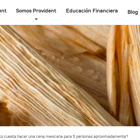
ent
Somos Provident
Educación Financiera
Blog
to cuesta hacer una cena mexicana para 5 personas aproximadamente?