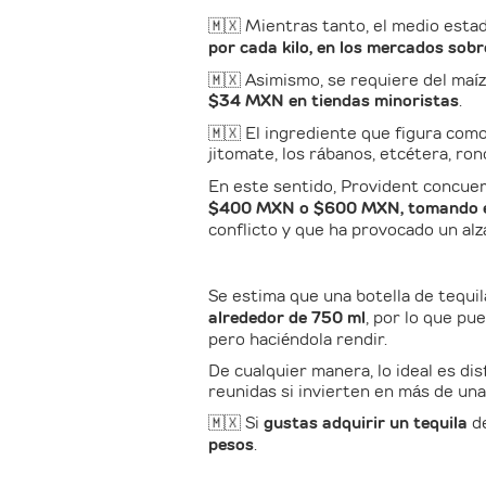
🇲🇽 Mientras tanto, el medio esta
por cada kilo, en los mercados sob
🇲🇽 Asimismo, se requiere del maíz
$34 MXN en tiendas minoristas
.
🇲🇽 El ingrediente que figura como
jitomate, los rábanos, etcétera, ro
En este sentido, Provident concue
$400 MXN o $600 MXN, tomando en 
conflicto y que ha provocado un alz
Se estima que una botella de tequi
alrededor de 750 ml
, por lo que pu
pero haciéndola rendir.
De cualquier manera, lo ideal es di
reunidas si invierten en más de una
🇲🇽 Si
gustas adquirir un tequila
de
pesos
.