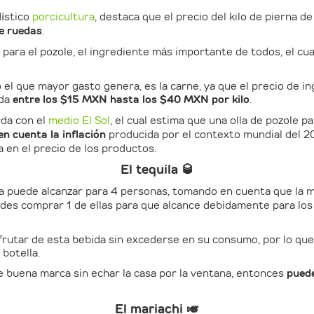
dístico
porcicultura
, destaca que el precio del kilo de pierna d
re ruedas
.
 para el pozole, el ingrediente más importante de todos, el c
 el que mayor gasto genera, es la carne, ya que el precio de in
nda
entre los $15 MXN hasta los $40 MXN por kilo
.
rda con el
medio El Sol
, el cual estima que una olla de pozole 
cuenta la inflación
producida por el contexto mundial del 20
a en el precio de los productos.
El tequila 🥃
la puede alcanzar para 4 personas, tomando en cuenta que la 
edes comprar 1 de ellas para que alcance debidamente para los 
sfrutar de esta bebida sin excederse en su consumo, por lo que
 botella.
 buena marca sin echar la casa por la ventana, entonces
pued
El mariachi 🎺