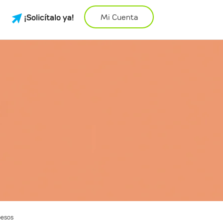
¡Solicítalo ya!
Mi Cuenta
pesos