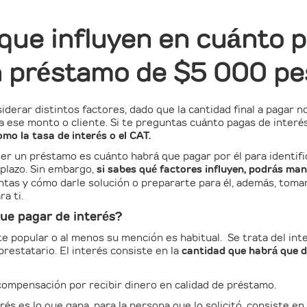
que influyen en cuánto 
n préstamo de $5 000 pe
derar distintos factores, dado que la cantidad final a pagar n
para ese monto o cliente. Si te preguntas cuánto pagas de int
mo la tasa de interés o el CAT.
er un préstamo es cuánto habrá que pagar por él para identifi
plazo. Sin embargo,
si sabes qué factores influyen, podrás man
ntas y cómo darle solución o prepararte para él, además, toma
ra ti.
ue pagar de interés?
e popular o al menos su mención es habitual. Se trata del inter
prestatario. El interés consiste en la
cantidad que habrá que d
compensación por recibir dinero en calidad de préstamo.
erés es lo que gana, para la persona que lo solicitó, consiste e