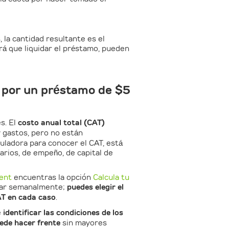
 la cantidad resultante es el
brá que liquidar el préstamo, pueden
s por un préstamo de $5
s. El
costo anual total (CAT)
y gastos, pero no están
uladora para conocer el CAT, está
arios, de empeño, de capital de
dent
encuentras la opción
Calcula tu
uidar semanalmente;
puedes elegir el
AT en cada caso
.
e
identificar las condiciones de los
uede hacer frente
sin mayores