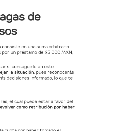
pagas de
sos
o consiste en una suma arbitraria
erés por un préstamo de $5 000 MXN,
car si conseguirlo en este
ejar la situación
, pues reconocerás
rás decisiones informado, lo que te
és, el cual puede estar a favor del
evolver como retribución por haber
n la cuota por haber tomado el