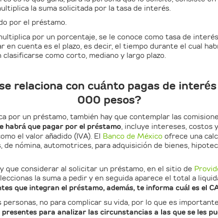
ultiplica la suma solicitada por la tasa de interés.
do por el préstamo.
ltiplica por un porcentaje, se le conoce como tasa de interés,
r en cuenta es el plazo, es decir, el tiempo durante el cual ha
clasificarse como corto, mediano y largo plazo.
se relaciona con cuánto pagas de interé
000 pesos?
lica por un préstamo, también hay que contemplar las comisione
ue habrá que pagar por el préstamo
, incluye intereses, costos 
mo el valor añadido (IVA). El
Banco de México
ofrece una calc
, de nómina, automotrices, para adquisición de bienes, hipotec
 que considerar al solicitar un préstamo, en el sitio de
Provi
seleccionas la suma a pedir y en seguida aparece el total a liq
s que integran el préstamo, además, te informa cuál es el C
s personas, no para complicar su vida, por lo que es important
s presentes para analizar las circunstancias a las que se les p