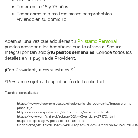
Tener entre 18 y 75 años.
Tener como mínimo tres meses comprobables
viviendo en tu domicilio.
Además, una vez que adquieres tu
Préstamo Personal
,
puedes acceder a los beneficios que te ofrece el Seguro
Integral por tan solo
$16 pesitos semanales
. Conoce todos los
detalles en la página de Provident.
¡Con Provident, la respuesta es SÍ!
*Préstamo sujeto a la aprobación de la solicitud.
Fuentes consultadas:
https://www.eleconomista.es/diccionario-de-economia/imposicion-a-
plazo-fijo
https://economipedia.com/definiciones/vencimiento.html
https://www.cmfchile.cl/educa/621/w3-article-27170.html
https://dfpi.ca.gov/glosario-de-terminos-
financieros/#:~:text=Plazo%3A%20lapso%20de%20tiempo%20o,que%20