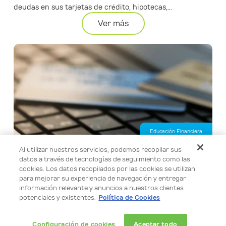
deudas en sus tarjetas de crédito, hipotecas,...
Ver más
Educación Financiera
Al utilizar nuestros servicios, podemos recopilar sus
Calcula tu préstamo personal en línea de forma fácil y
datos a través de tecnologías de seguimiento como las
segura
cookies. Los datos recopilados por las cookies se utilizan
Usa nuestro simulador para calcular el monto de tu
para mejorar su experiencia de navegación y entregar
información relevante y anuncios a nuestros clientes
préstamo personal, elegir el plazo semanal que mejor se
potenciales y existentes.
Política de Cookies
adapte a ti y conocer una tarifa...
Ver más
Configuración de cookies
Aceptar todo