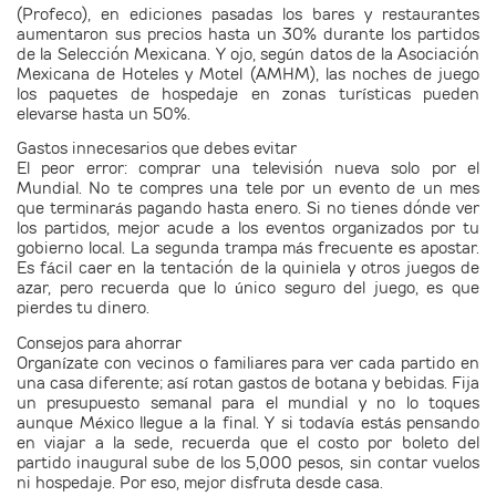
(Profeco), en ediciones pasadas los bares y restaurantes
aumentaron sus precios hasta un 30% durante los partidos
de la Selección Mexicana. Y ojo, según datos de la Asociación
Mexicana de Hoteles y Motel (AMHM), las noches de juego
los paquetes de hospedaje en zonas turísticas pueden
elevarse hasta un 50%.
Gastos innecesarios que debes evitar
El peor error: comprar una televisión nueva solo por el
Mundial. No te compres una tele por un evento de un mes
que terminarás pagando hasta enero. Si no tienes dónde ver
los partidos, mejor acude a los eventos organizados por tu
gobierno local. La segunda trampa más frecuente es apostar.
Es fácil caer en la tentación de la quiniela y otros juegos de
azar, pero recuerda que lo único seguro del juego, es que
pierdes tu dinero.
Consejos para ahorrar
Organízate con vecinos o familiares para ver cada partido en
una casa diferente; así rotan gastos de botana y bebidas. Fija
un presupuesto semanal para el mundial y no lo toques
aunque México llegue a la final. Y si todavía estás pensando
en viajar a la sede, recuerda que el costo por boleto del
partido inaugural sube de los 5,000 pesos, sin contar vuelos
ni hospedaje. Por eso, mejor disfruta desde casa.