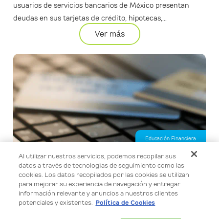
usuarios de servicios bancarios de México presentan
deudas en sus tarjetas de crédito, hipotecas,...
Ver más
Educación Financiera
Al utilizar nuestros servicios, podemos recopilar sus
Calcula tu préstamo personal en línea de forma fácil y
datos a través de tecnologías de seguimiento como las
segura
cookies. Los datos recopilados por las cookies se utilizan
Usa nuestro simulador para calcular el monto de tu
para mejorar su experiencia de navegación y entregar
información relevante y anuncios a nuestros clientes
préstamo personal, elegir el plazo semanal que mejor se
potenciales y existentes.
Política de Cookies
adapte a ti y conocer una tarifa...