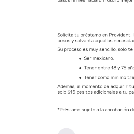
pasos firmes hacia un futuro mejor
Solicita tu préstamo en Provident, 
pesos
y solventa aquellas necesida
Su proceso es muy sencillo, solo te
●
Ser mexicano.
●
Tener entre 18 y 75 añ
●
Tener como mínimo tre
Además, al momento de adquirir tu
solo
$16 pesitos adicionales a tu p
*Préstamo sujeto a la aprobación de 