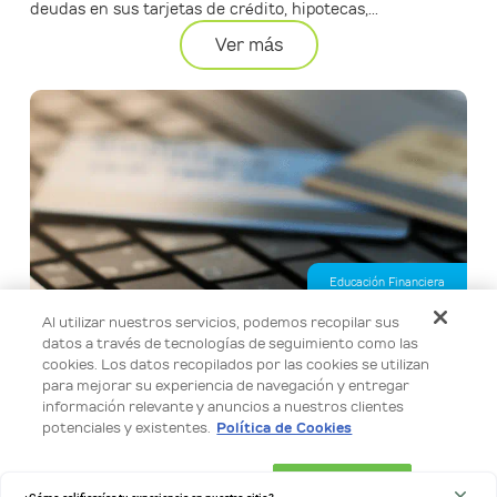
deudas en sus tarjetas de crédito, hipotecas,...
Ver más
Educación Financiera
Al utilizar nuestros servicios, podemos recopilar sus
Calcula tu préstamo personal en línea de forma fácil y
datos a través de tecnologías de seguimiento como las
segura
cookies. Los datos recopilados por las cookies se utilizan
Usa nuestro simulador para calcular el monto de tu
para mejorar su experiencia de navegación y entregar
información relevante y anuncios a nuestros clientes
préstamo personal, elegir el plazo semanal que mejor se
potenciales y existentes.
Política de Cookies
adapte a ti y conocer una tarifa...
Ver más
Configuración de cookies
Aceptar todo