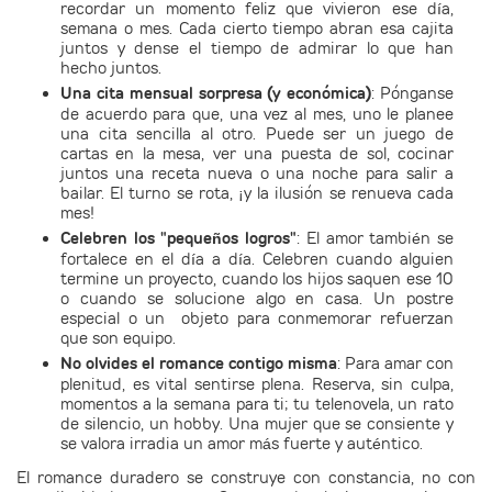
recordar un momento feliz que vivieron ese día,
semana o mes. Cada cierto tiempo abran esa cajita
juntos y dense el tiempo de admirar lo que han
hecho juntos.
Una cita mensual sorpresa (y económica)
:
Pónganse
de acuerdo para que, una vez al mes, uno le planee
una cita sencilla al otro. Puede ser un juego de
cartas en la mesa, ver una puesta de sol, cocinar
juntos una receta nueva o una noche para salir a
bailar. El turno se rota, ¡y la ilusión se renueva cada
mes!
Celebren los "pequeños logros"
:
El amor también se
fortalece en el día a día. Celebren cuando alguien
termine un proyecto, cuando los hijos saquen ese 10
o cuando se solucione algo en casa. Un postre
especial o un objeto para conmemorar refuerzan
que son equipo.
No olvides el romance contigo misma
:
Para amar con
plenitud, es vital sentirse plena. Reserva, sin culpa,
momentos a la semana para ti; tu telenovela, un rato
de silencio, un hobby. Una mujer que se consiente y
se valora irradia un amor más fuerte y auténtico.
El romance duradero se construye con constancia, no con