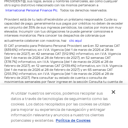
PROVIDENT®️, sus logos, avisos y nombres comerciales, así como cualquier
otro signo distintivo relacionado con los mismos pertenecen a
International Personal Finance Plc.
Todos los derechos reservados.
Provident está de tu lado ofreciéndote un préstamo responsable. Cuide su
capacidad de pago, generalmente sus pagos por créditos no deben de exceder
en conjunto del 35% de sus ingresos periódicos, los costos por mora son muy
elevados. Incumplir con tus obligaciones te puede generar comisiones e
intereses moratorios. Para conocer los despachos de cobranza que
actualmente colaboran con nosotros, haz
clic aquí
El CAT promedio para Préstamo Personal Provident será en 32 semanas CAT
(839.6%) informativo, sin I.V.A. Vigencia (del 1 de marzo de 2026 al 28 de
febrero de 2027), en 42 semanas CAT (512.9%) informativo, sin I.V.A. Vigencia
(del 1 de marzo de 2026 al 28 de febrero de 2027), en 52 semanas CAT
(378.7%) informativo, sin I.V.A. Vigencia (del 1 de marzo de 2026 al 28 de
febrero de 2027), en 12 semanas CAT (2139.4%) informativo, sin I.V.A. Vigencia
(del 1 de marzo de 2026 al 28 de febrero de 2027) y en 65 semanas CAT
(255.3%) informativo, sin I.V.A. Vigencia (del 1 de marzo de 2026 al 28 de
febrero de 2027). Para consultar su estado de cuenta o consulta de
movimientos semanales por favor ingrese en la sección Consulta tu cuenta de
este sitio, en
www.provident.com.mx/login.
Al utilizar nuestros servicios, podemos recopilar sus
Para cualquier duda, aclaración o reclamación, favor de dirigirse al teléfono :
datos a través de tecnologías de seguimiento como las
800 633 1111 o al correo electrónico servicioalcliente@provident.com.mx.
cookies. Los datos recopilados por las cookies se utilizan
Provident México, S.A. de C.V., tratará sus datos personales de identificación,
para mejorar su experiencia de navegación y entregar
de contacto, datos laborales y educativos, financieros, historial crediticio o
información relevante y anuncios a nuestros clientes
biométricos para corroborar su identidad y capacidad de pago, verificar
cobertura, brindarle asesoría, evaluar su solicitud de préstamo, envío de
potenciales y existentes.
Política de Cookies
publicidad y ofertas o en su caso gestionar su relación jurídica con Provident.
Para conocer más consulte nuestros Avisos de Privacidad para Prospectos y