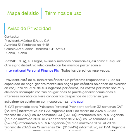
Mapa del sitio
Términos de uso
Aviso de Privacidad
Contacto:
Provident México, S.A. de C.V.
Avenida 31 Poniente no. 4118
Colonia Ampliación Reforma, C.P. 72160
Puebla, Puebla
PROVIDENT®️, sus logos, avisos y nombres comerciales, así como cualquier
otro signo distintivo relacionado con los mismos pertenecen a
International Personal Finance Plc.
Todos los derechos reservados.
Provident está de tu lado ofreciéndote un préstamo responsable. Cuide su
capacidad de pago, generalmente sus pagos por créditos no deben de exceder
en conjunto del 35% de sus ingresos periódicos, los costos por mora son muy
elevados. Incumplir con tus obligaciones te puede generar comisiones e
intereses moratorios. Para conocer los despachos de cobranza que
actualmente colaboran con nosotros, haz
clic aquí
El CAT promedio para Préstamo Personal Provident será en 32 semanas CAT
(839.6%) informativo, sin I.V.A. Vigencia (del 1 de marzo de 2026 al 28 de
febrero de 2027), en 42 semanas CAT (512.9%) informativo, sin I.V.A. Vigencia
(del 1 de marzo de 2026 al 28 de febrero de 2027), en 52 semanas CAT
(378.7%) informativo, sin I.V.A. Vigencia (del 1 de marzo de 2026 al 28 de
febrero de 2027), en 12 semanas CAT (2139.4%) informativo, sin I.V.A. Vigencia