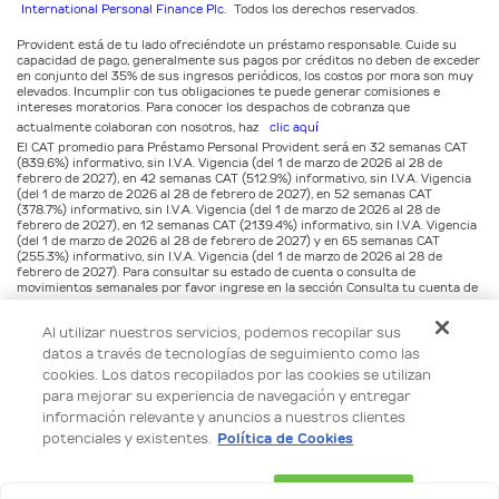
International Personal Finance Plc.
Todos los derechos reservados.
Provident está de tu lado ofreciéndote un préstamo responsable. Cuide su
capacidad de pago, generalmente sus pagos por créditos no deben de exceder
en conjunto del 35% de sus ingresos periódicos, los costos por mora son muy
elevados. Incumplir con tus obligaciones te puede generar comisiones e
intereses moratorios. Para conocer los despachos de cobranza que
actualmente colaboran con nosotros, haz
clic aquí
El CAT promedio para Préstamo Personal Provident será en 32 semanas CAT
(839.6%) informativo, sin I.V.A. Vigencia (del 1 de marzo de 2026 al 28 de
febrero de 2027), en 42 semanas CAT (512.9%) informativo, sin I.V.A. Vigencia
(del 1 de marzo de 2026 al 28 de febrero de 2027), en 52 semanas CAT
(378.7%) informativo, sin I.V.A. Vigencia (del 1 de marzo de 2026 al 28 de
febrero de 2027), en 12 semanas CAT (2139.4%) informativo, sin I.V.A. Vigencia
(del 1 de marzo de 2026 al 28 de febrero de 2027) y en 65 semanas CAT
(255.3%) informativo, sin I.V.A. Vigencia (del 1 de marzo de 2026 al 28 de
febrero de 2027). Para consultar su estado de cuenta o consulta de
movimientos semanales por favor ingrese en la sección Consulta tu cuenta de
este sitio, en
www.provident.com.mx/login.
Al utilizar nuestros servicios, podemos recopilar sus
Para cualquier duda, aclaración o reclamación, favor de dirigirse al teléfono :
datos a través de tecnologías de seguimiento como las
800 633 1111 o al correo electrónico servicioalcliente@provident.com.mx.
cookies. Los datos recopilados por las cookies se utilizan
Provident México, S.A. de C.V., tratará sus datos personales de identificación,
para mejorar su experiencia de navegación y entregar
de contacto, datos laborales y educativos, financieros, historial crediticio o
información relevante y anuncios a nuestros clientes
biométricos para corroborar su identidad y capacidad de pago, verificar
cobertura, brindarle asesoría, evaluar su solicitud de préstamo, envío de
potenciales y existentes.
Política de Cookies
publicidad y ofertas o en su caso gestionar su relación jurídica con Provident.
Para conocer más consulte nuestros Avisos de Privacidad para Prospectos y
para Clientes en:
www.provident.com.mx/privacidad
Configuración de cookies
Aceptar todo