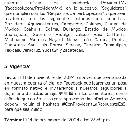
cuenta oficial de Facebook ProvidentMx
(facebook.com/ProvidentMx), en lo sucesivo, “Seguidores”,
que cumplan con los “Requisitos de participación” y que sean
residentes en los siguientes estados con cobertura
Provident:
Aguascalientes, Campeche, Chiapas, Ciudad de
México, Coahuila, Colima, Durango, Estado de México,
Guanajuato, Guerrero, Hidalgo, Jalisco, Baja California,
Michoacán, Morelos, Nayarit, Nuevo León, Oaxaca, Puebla,
Querétaro, San Luis Potosí, Sinaloa, Tabasco, Tamaulipas,
Tlaxcala, Veracruz, Yucatán y Zacatecas.
3. Vigencia:
Inicio:
El 11 de noviembre del 2024, una vez que sea lanzada
en nuestra cuenta oficial de Facebook publicaremos un post
en formato nativo e invitaremos a nuestros seguidores a
dejar uno de estos emojis 💸🛒🛍️ en los comentarios, como
señal de que están listos para aprovechar las ofertas. Además,
deberá incluir el hashtag #ConProvidentLaRespuestaEsSí
para que sea válido
Término:
El 14 de noviembre del 2024 a las 23:59 p.m.