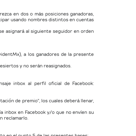
arezca en dos o más posiciones ganadoras,
cipar usando nombres distintos en cuentas
 se asignará al siguiente seguidor en orden
videntMx), a los ganadores de la presente
desiertos y no serán reasignados.
aje inbox al perfil oficial de Facebook:
ación de premio", los cuales deberá llenar,
ía inbox en Facebook y/o que no envíen su
n reclamarlo.
to en el punto 5 de las presentes bases: