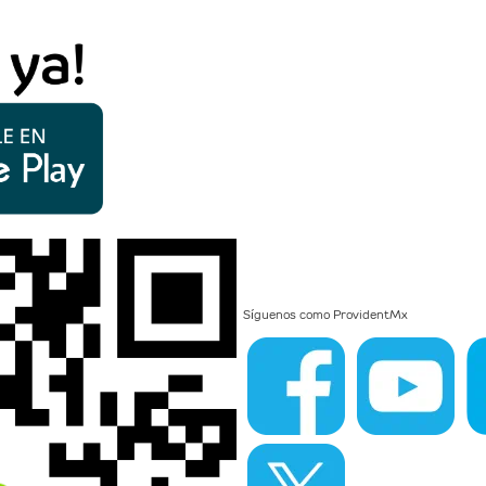
Síguenos como
ProvidentMx