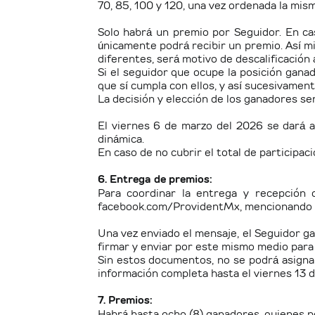
70, 85, 100 y 120, una vez ordenada la mis
Solo habrá un premio por Seguidor. En ca
únicamente podrá recibir un premio. Así 
diferentes, será motivo de descalificación
Si el seguidor que ocupe la posición ganad
que sí cumpla con ellos, y así sucesivamen
La decisión y elección de los ganadores ser
El viernes 6 de marzo del 2026 se dará a
dinámica.
En caso de no cubrir el total de participa
6. Entrega de premios:
Para coordinar la entrega y recepción d
facebook.com/ProvidentMx, mencionando q
Una vez enviado el mensaje, el Seguidor ga
firmar y enviar por este mismo medio para
Sin estos documentos, no se podrá asignar
información completa hasta el viernes 13 
7. Premios:
Habrá hasta ocho (8) ganadores, quienes p