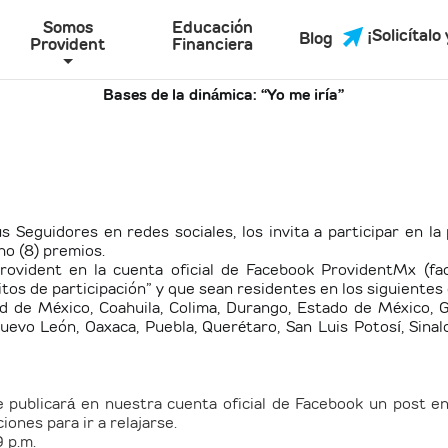
Somos
Educación
¡Solicítalo 
Blog
Provident
Financiera
Bases de la dinámica: “Yo me iría”
us Seguidores en redes sociales, los invita a participar en 
ho (8) premios.
rovident en la cuenta oficial de Facebook ProvidentMx (fa
tos de participación” y que sean residentes en los siguiente
 de México, Coahuila, Colima, Durango, Estado de México, Gu
uevo León, Oaxaca, Puebla, Querétaro, San Luis Potosí, Sinalo
se publicará en nuestra cuenta oficial de Facebook un post e
ones para ir a relajarse.
 p.m.