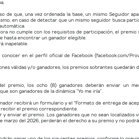
ma.
so de que, una vez ordenada la base, un mismo Seguidor ap
mismo, en caso de detectar que un mismo seguidor busca parti
 automática.
ora no cumple con los requisitos de participación, el premio
te hasta encontrar un ganador elegible.
á inapelable.
 conocer en el perfil oficial de Facebook (facebook.com/Pro
ciones válidas y/o ganadores, los premios sobrantes quedarán 
el premio, los ocho (8) ganadores deberán enviar un mens
ue son ganadores de la dinámica
“Yo me iría”.
nador recibirá un formulario y el "Formato de entrega de acept
 recibir el premio correspondiente.
 y enviar el premio.
Los ganadores que no sean localizados v
de marzo del 2026, perderán el derecho a su premio y no podrá
odrán ganar uno de los siguientes premios, conforme lo previs