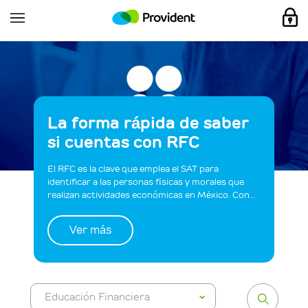
La forma rápida de saber
si cuentas con RFC
El RFC es la clave que emplea el SAT para
identificar a las personas físicas y morales que
realizan actividades económicas en México. Con...
Ver más
Educación Financiera