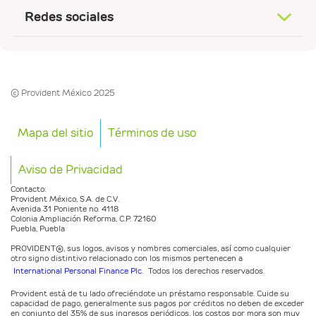
Redes sociales
© Provident México 2025
Mapa del sitio
Términos de uso
Aviso de Privacidad
Contacto:
Provident México, S.A. de C.V.
Avenida 31 Poniente no. 4118
Colonia Ampliación Reforma, C.P. 72160
Puebla, Puebla
PROVIDENT®️, sus logos, avisos y nombres comerciales, así como cualquier
otro signo distintivo relacionado con los mismos pertenecen a
International Personal Finance Plc.
Todos los derechos reservados.
Provident está de tu lado ofreciéndote un préstamo responsable. Cuide su
capacidad de pago, generalmente sus pagos por créditos no deben de exceder
en conjunto del 35% de sus ingresos periódicos, los costos por mora son muy