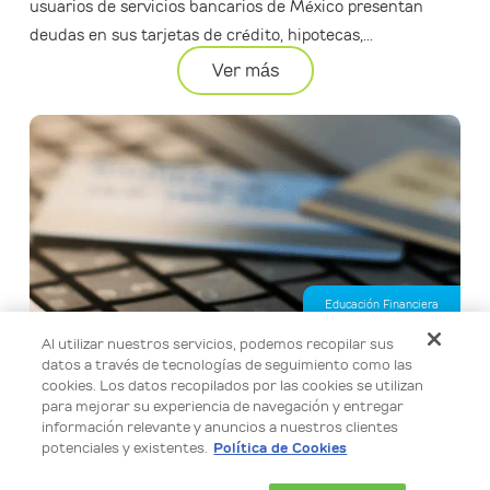
usuarios de servicios bancarios de México presentan
deudas en sus tarjetas de crédito, hipotecas,...
Ver más
Educación Financiera
Al utilizar nuestros servicios, podemos recopilar sus
Calcula tu préstamo personal en línea de forma fácil y
datos a través de tecnologías de seguimiento como las
segura
cookies. Los datos recopilados por las cookies se utilizan
Usa nuestro simulador para calcular el monto de tu
para mejorar su experiencia de navegación y entregar
información relevante y anuncios a nuestros clientes
préstamo personal, elegir el plazo semanal que mejor se
potenciales y existentes.
Política de Cookies
adapte a ti y conocer una tarifa...