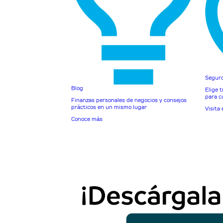
Seguro
Blog
Elige 
para cu
Finanzas personales de negocios y consejos
prácticos en un mismo lugar
Visita 
Conoce más