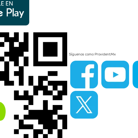
Síguenos como
ProvidentMx