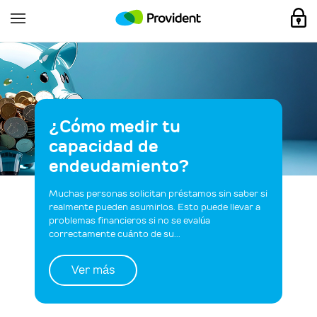
¿Cómo medir tu
capacidad de
endeudamiento?
Muchas personas solicitan préstamos sin saber si
realmente pueden asumirlos. Esto puede llevar a
problemas financieros si no se evalúa
correctamente cuánto de su...
Ver más