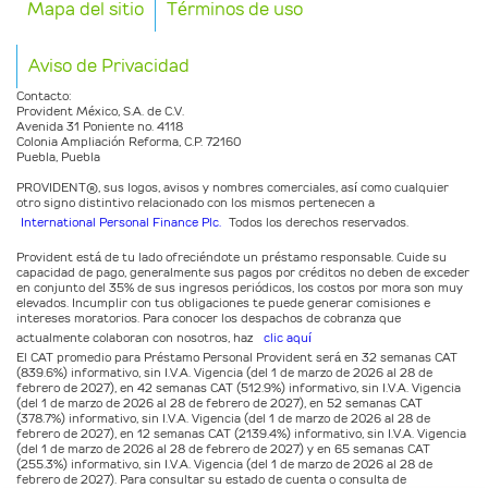
Mapa del sitio
Términos de uso
Aviso de Privacidad
Contacto:
Provident México, S.A. de C.V.
Avenida 31 Poniente no. 4118
Colonia Ampliación Reforma, C.P. 72160
Puebla, Puebla
PROVIDENT®️, sus logos, avisos y nombres comerciales, así como cualquier
otro signo distintivo relacionado con los mismos pertenecen a
International Personal Finance Plc.
Todos los derechos reservados.
Provident está de tu lado ofreciéndote un préstamo responsable. Cuide su
capacidad de pago, generalmente sus pagos por créditos no deben de exceder
en conjunto del 35% de sus ingresos periódicos, los costos por mora son muy
elevados. Incumplir con tus obligaciones te puede generar comisiones e
intereses moratorios. Para conocer los despachos de cobranza que
actualmente colaboran con nosotros, haz
clic aquí
El CAT promedio para Préstamo Personal Provident será en 32 semanas CAT
(839.6%) informativo, sin I.V.A. Vigencia (del 1 de marzo de 2026 al 28 de
febrero de 2027), en 42 semanas CAT (512.9%) informativo, sin I.V.A. Vigencia
(del 1 de marzo de 2026 al 28 de febrero de 2027), en 52 semanas CAT
(378.7%) informativo, sin I.V.A. Vigencia (del 1 de marzo de 2026 al 28 de
febrero de 2027), en 12 semanas CAT (2139.4%) informativo, sin I.V.A. Vigencia
(del 1 de marzo de 2026 al 28 de febrero de 2027) y en 65 semanas CAT
(255.3%) informativo, sin I.V.A. Vigencia (del 1 de marzo de 2026 al 28 de
febrero de 2027). Para consultar su estado de cuenta o consulta de